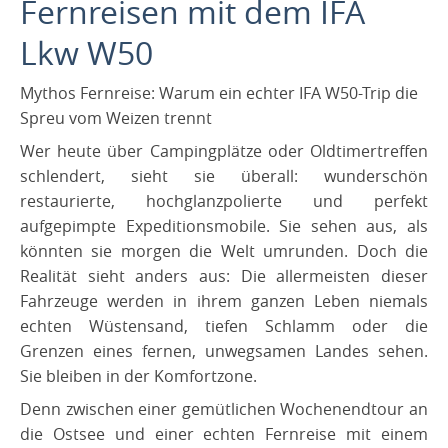
Fernreisen mit dem IFA
IFA W50 Expeditionen
IFA W50 - Fahrzeug
Spanien
Lkw W50
Renato und Willi
Nordafrika
Mythos Fernreise: Warum ein echter IFA W50-Trip die
IFA W50 Weihnachtstruck
Projekt „Willi“
Amerika
Spreu vom Weizen trennt
IFA Konvoi
Presse
​Wer heute über Campingplätze oder Oldtimertreffen
DDR-Umrundung
Besatzung
schlendert, sieht sie überall: wunderschön
restaurierte, hochglanzpolierte und perfekt
Partnerlinks
Harz
aufgepimpte Expeditionsmobile. Sie sehen aus, als
Impressum
Balkan
könnten sie morgen die Welt umrunden. Doch die
Baltikum
Realität sieht anders aus: Die allermeisten dieser
Fahrzeuge werden in ihrem ganzen Leben niemals
Bereiste Länder
echten Wüstensand, tiefen Schlamm oder die
Grenzen eines fernen, unwegsamen Landes sehen.
Sie bleiben in der Komfortzone.
​Denn zwischen einer gemütlichen Wochenendtour an
die Ostsee und einer echten Fernreise mit einem